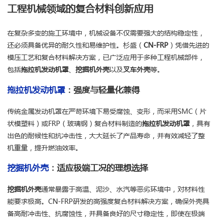
工程机械领域的复合材料创新应用
在复杂多变的施工环境中，机械设备不仅需要强大的结构稳定性，
还必须具备优异的耐久性和易维护性。杉盛（
CN-FRP
）凭借先进的
模压工艺和复合材料解决方案，已广泛应用于多种工程机械部件，
包括
拖拉机发动机罩
、
挖掘机外壳
以及
叉车外壳
等。
拖拉机发动机罩
：强度与轻量化兼得
传统金属发动机罩在严苛环境下易受腐蚀、变形，而采用SMC（片
状模塑料）或FRP（玻璃钢）复合材料制造的
拖拉机发动机罩
，具有
出色的耐候性和抗冲击性，大大延长了产品寿命，并有效减轻了整
机重量，提升燃油效率。
挖掘机外壳
：适应极端工况的理想选择
挖掘机外壳
通常暴露于高温、泥沙、水汽等恶劣环境中，对材料性
能要求极高。CN-FRP研发的高强度复合材料解决方案，确保外壳具
备高耐冲击性、抗腐蚀性，并具备良好的尺寸稳定性，即使在极端