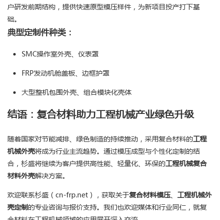
户研发前期结构，提供快速原型模压样件，为新项目投产打下基
础。
典型定制件种类：
SMC操作室外壳、仪表罩
FRP发动机舱盖板、边框护罩
大型整机包围外壳、组合模块化壳体
结语：复合材料助力工程机械产业绿色升级
随着国家对节能减排、绿色制造的持续推动，采用复合材料的
工程
机械外壳
将成为行业主流趋势。通过模压成型与个性化定制的结
合，杉盛将继续为客户提供高性能、轻量化、环保的
工程机械复合
材料外壳
解决方案。
欢迎联系杉盛（cn-frp.net），获取关于
复合材料模压
、
工程机械外
壳定制
的专业咨询与报价支持。我们也欢迎媒体和行业同仁，就复
合材料在工程机械领域的应用展开深入交流。