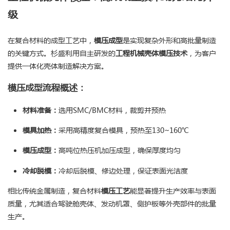
级
在复合材料的成型工艺中，
模压成型
是实现复杂外形和高批量制造
的关键方式。杉盛利用自主研发的
工程机械壳体模压技术
，为客户
提供一体化壳体制造解决方案。
模压成型流程概述：
材料准备：
选用SMC/BMC材料，裁剪并预热
模具加热：
采用高精度复合模具，预热至130~160℃
模压成型：
高吨位热压机加压成型，确保厚度均匀
冷却脱模：
冷却后脱模、修边处理，保证表面光洁度
相比传统金属制造，复合材料
模压工艺
能显著提升生产效率与表面
质量，尤其适合驾驶舱壳体、发动机罩、侧护板等外壳部件的批量
生产。