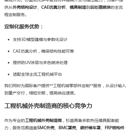
供从
外壳结构设计
、
CAE仿真分析
、
模具制造
到
后处理喷涂
的全流
程定制服务。
定制化服务优势：
支持3D模型建模与参数化设计
CAE仿真分析，确保结构性能可靠
提供防UV涂层与多色喷涂处理
适配全球主流工程机械平台
我们同时为国际客户提供**工程机械零部件定制**服务，从设计输入
到量产交付，缩短交期，提高响应速度。
工程机械外壳制造商的核心竞争力
作为专业的
工程机械外壳制造商
，杉盛具备多款热压模具配套能
力，服务范围涵盖
SMC外壳
、
BMC罩壳
、
碳纤维车罩
、
FRP结构件